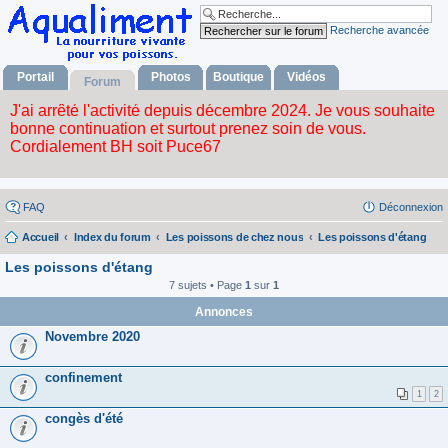
Recherche avancée
Portail
Photos
Boutique
Vidéos
Forum
FAQ
Déconnexion
Accueil
Index du forum
Les poissons de chez nous
Les poissons d'étang
Les poissons d'étang
7 sujets • Page
1
sur
1
Annonces
Novembre 2020
confinement
1
2
congès d'été