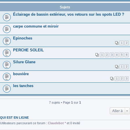
Sujets
Éclairage de bassin extérieur, vos retours sur les spots LED ?
carpe commune et miroir
Epinoches
1
2
PERCHE SOLEIL
1
2
3
4
5
6
Silure Glane
1
2
bouviére
1
2
3
les tanches
7 sujets • Page
1
sur
1
Aller à
QUI EST EN LIGNE
Utilisateurs parcourant ce forum :
Claudebot *
et 0 invité