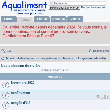
Recherche avancée
Portail
Photos
Boutique
Vidéos
Forum
FAQ
Déconnexion
Accueil
Index du forum
Les poissons de chez nous
Les poissons de rivière
Les poissons de rivière
8 sujets • Page
1
sur
1
Annonces
Novembre 2020
confinement
1
2
congès d'été