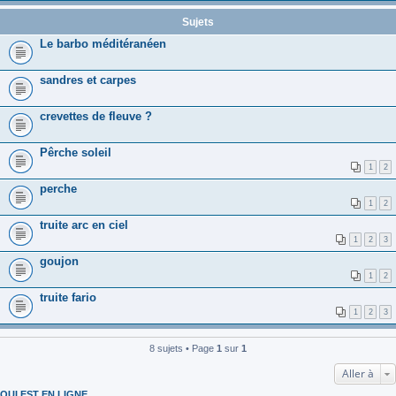
Sujets
Le barbo méditéranéen
sandres et carpes
crevettes de fleuve ?
Pêrche soleil
1
2
perche
1
2
truite arc en ciel
1
2
3
goujon
1
2
truite fario
1
2
3
8 sujets • Page
1
sur
1
Aller à
QUI EST EN LIGNE