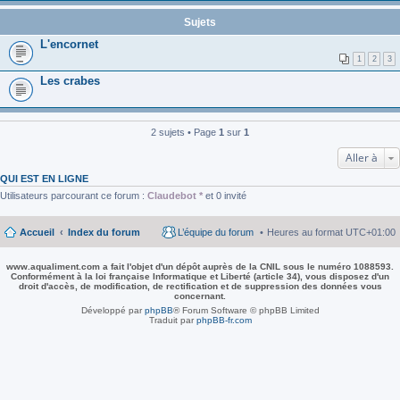
Sujets
L'encornet
1
2
3
Les crabes
2 sujets • Page
1
sur
1
Aller à
QUI EST EN LIGNE
Utilisateurs parcourant ce forum :
Claudebot *
et 0 invité
Accueil
Index du forum
L’équipe du forum
Heures au format
UTC+01:00
www.aqualiment.com a fait l'objet d'un dépôt auprès de la CNIL sous le numéro 1088593.
Conformément à la loi française Informatique et Liberté (article 34), vous disposez d'un
droit d'accès, de modification, de rectification et de suppression des données vous
concernant.
Développé par
phpBB
® Forum Software © phpBB Limited
Traduit par
phpBB-fr.com