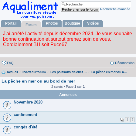
Recherche avancée
Portail
Photos
Boutique
Vidéos
Forum
FAQ
Déconnexion
Accueil
Index du forum
Les poissons de chez nous
La pêche en mer ou au bord de mer
La pêche en mer ou au bord de mer
2 sujets • Page
1
sur
1
Annonces
Novembre 2020
confinement
1
2
congès d'été