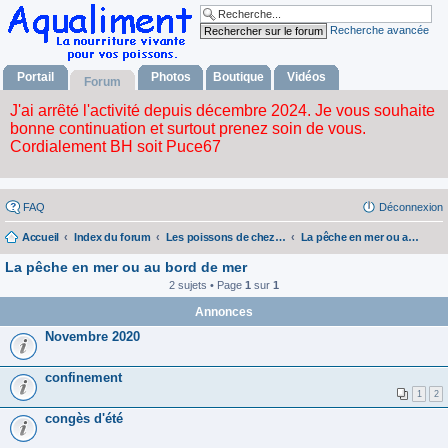
Recherche avancée
Portail
Photos
Boutique
Vidéos
Forum
FAQ
Déconnexion
Accueil
Index du forum
Les poissons de chez nous
La pêche en mer ou au bord de mer
La pêche en mer ou au bord de mer
2 sujets • Page
1
sur
1
Annonces
Novembre 2020
confinement
1
2
congès d'été