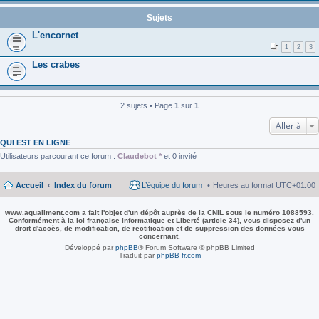
Sujets
L'encornet
1
2
3
Les crabes
2 sujets • Page
1
sur
1
Aller à
QUI EST EN LIGNE
Utilisateurs parcourant ce forum :
Claudebot *
et 0 invité
Accueil
Index du forum
L’équipe du forum
Heures au format
UTC+01:00
www.aqualiment.com a fait l'objet d'un dépôt auprès de la CNIL sous le numéro 1088593.
Conformément à la loi française Informatique et Liberté (article 34), vous disposez d'un
droit d'accès, de modification, de rectification et de suppression des données vous
concernant.
Développé par
phpBB
® Forum Software © phpBB Limited
Traduit par
phpBB-fr.com