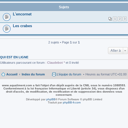
Sujets
L'encornet
1
2
3
Les crabes
2 sujets • Page
1
sur
1
Aller à
QUI EST EN LIGNE
Utilisateurs parcourant ce forum :
Claudebot *
et 0 invité
Accueil
Index du forum
L’équipe du forum
Heures au format
UTC+01:00
www.aqualiment.com a fait l'objet d'un dépôt auprès de la CNIL sous le numéro 1088593.
Conformément à la loi française Informatique et Liberté (article 34), vous disposez d'un
droit d'accès, de modification, de rectification et de suppression des données vous
concernant.
Développé par
phpBB
® Forum Software © phpBB Limited
Traduit par
phpBB-fr.com