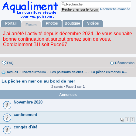
Recherche avancée
Portail
Photos
Boutique
Vidéos
Forum
FAQ
Déconnexion
Accueil
Index du forum
Les poissons de chez nous
La pêche en mer ou au bord de mer
La pêche en mer ou au bord de mer
2 sujets • Page
1
sur
1
Annonces
Novembre 2020
confinement
1
2
congès d'été