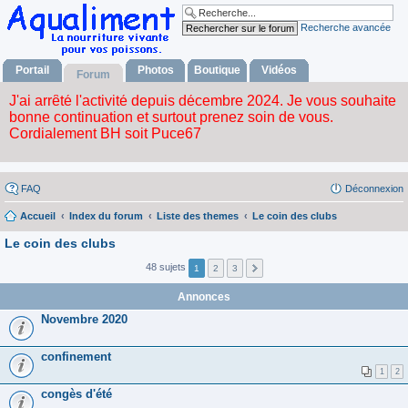
Recherche avancée
Portail
Photos
Boutique
Vidéos
Forum
FAQ
Déconnexion
Accueil
Index du forum
Liste des themes
Le coin des clubs
Le coin des clubs
48 sujets
1
2
3
Annonces
Novembre 2020
confinement
1
2
congès d'été