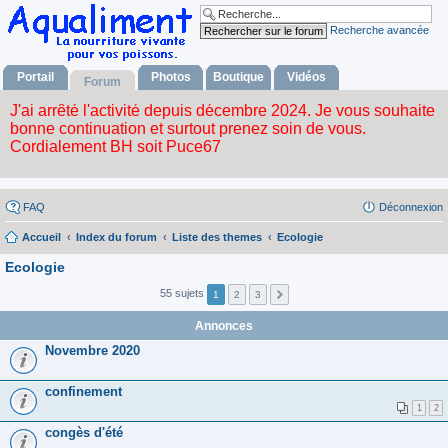
Recherche avancée
Portail
Photos
Boutique
Vidéos
Forum
FAQ
Déconnexion
Accueil
Index du forum
Liste des themes
Ecologie
Ecologie
55 sujets
1
2
3
Annonces
Novembre 2020
confinement
1
2
congès d'été