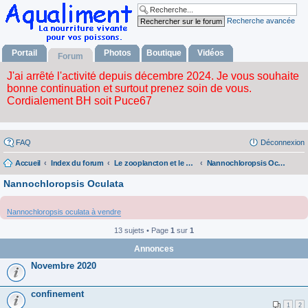
Recherche avancée
Portail
Photos
Boutique
Vidéos
Forum
FAQ
Déconnexion
Accueil
Index du forum
Le zooplancton et le phytoplancton
Nannochloropsis Oculata
Nannochloropsis Oculata
Nannochloropsis oculata à vendre
13 sujets • Page
1
sur
1
Annonces
Novembre 2020
confinement
1
2