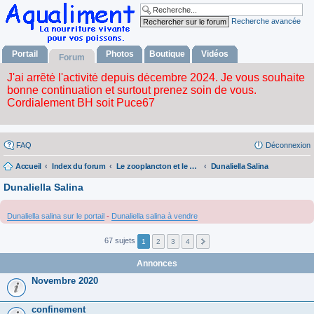
Recherche avancée
Portail
Photos
Boutique
Vidéos
Forum
FAQ
Déconnexion
Accueil
Index du forum
Le zooplancton et le phytoplancton
Dunaliella Salina
Dunaliella Salina
Dunaliella salina sur le portail
-
Dunaliella salina à vendre
67 sujets
1
2
3
4
Annonces
Novembre 2020
confinement