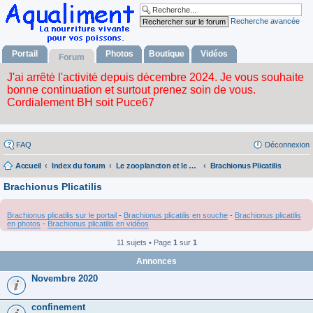
Recherche avancée
Portail
Photos
Boutique
Vidéos
Forum
FAQ
Déconnexion
Accueil
Index du forum
Le zooplancton et le phytoplancton
Brachionus Plicatilis
Brachionus Plicatilis
Brachionus plicatilis sur le portail
-
Brachionus plicatilis en souche
-
Brachionus plicatilis
en photos
-
Brachionus plicatilis en vidéos
11 sujets • Page
1
sur
1
Annonces
Novembre 2020
confinement