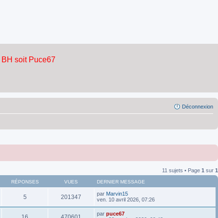
Déconnexion
11 sujets • Page
1
sur
1
RÉPONSES
VUES
DERNIER MESSAGE
par
Marvin15
5
201347
ven. 10 avril 2026, 07:26
par
puce67
16
470601