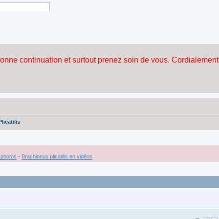
icatilis
n photos
-
Brachionus plicatilis en vidéos