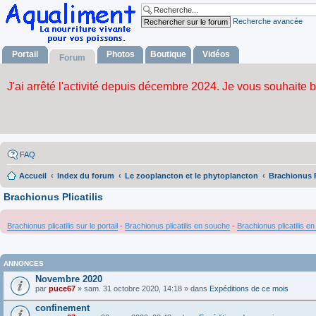
Recherche avancée
Portail
Photos
Boutique
Vidéos
Forum
FAQ
Accueil
Index du forum
Le zooplancton et le phytoplancton
Brachionus Pl
Brachionus Plicatilis
Brachionus plicatilis sur le portail
-
Brachionus plicatilis en souche
-
Brachionus plicatilis e
ANNONCES
Novembre 2020
par
puce67
» sam. 31 octobre 2020, 14:18 » dans
Expéditions de ce mois
confinement