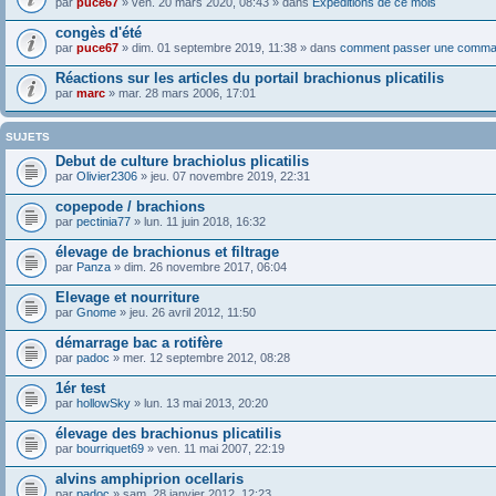
par
puce67
» ven. 20 mars 2020, 08:43 » dans
Expéditions de ce mois
congès d'été
par
puce67
» dim. 01 septembre 2019, 11:38 » dans
comment passer une comma
Réactions sur les articles du portail brachionus plicatilis
par
marc
» mar. 28 mars 2006, 17:01
SUJETS
Debut de culture brachiolus plicatilis
par
Olivier2306
» jeu. 07 novembre 2019, 22:31
copepode / brachions
par
pectinia77
» lun. 11 juin 2018, 16:32
élevage de brachionus et filtrage
par
Panza
» dim. 26 novembre 2017, 06:04
Elevage et nourriture
par
Gnome
» jeu. 26 avril 2012, 11:50
démarrage bac a rotifère
par
padoc
» mer. 12 septembre 2012, 08:28
1ér test
par
hollowSky
» lun. 13 mai 2013, 20:20
élevage des brachionus plicatilis
par
bourriquet69
» ven. 11 mai 2007, 22:19
alvins amphiprion ocellaris
par
padoc
» sam. 28 janvier 2012, 12:23