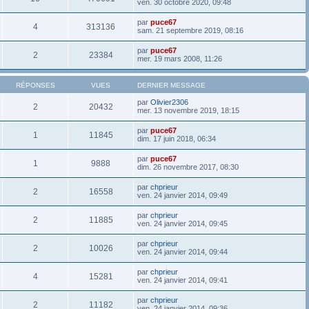
ven. 30 octobre 2020, 09:48
par
puce67
4
313136
sam. 21 septembre 2019, 08:16
par
puce67
2
23384
mer. 19 mars 2008, 11:26
RÉPONSES
VUES
DERNIER MESSAGE
par
Olivier2306
2
20432
mer. 13 novembre 2019, 18:15
par
puce67
1
11845
dim. 17 juin 2018, 06:34
par
puce67
1
9888
dim. 26 novembre 2017, 08:30
par
chprieur
2
16558
ven. 24 janvier 2014, 09:49
par
chprieur
2
11885
ven. 24 janvier 2014, 09:45
par
chprieur
2
10026
ven. 24 janvier 2014, 09:44
par
chprieur
4
15281
ven. 24 janvier 2014, 09:41
par
chprieur
2
11182
ven. 24 janvier 2014, 09:36