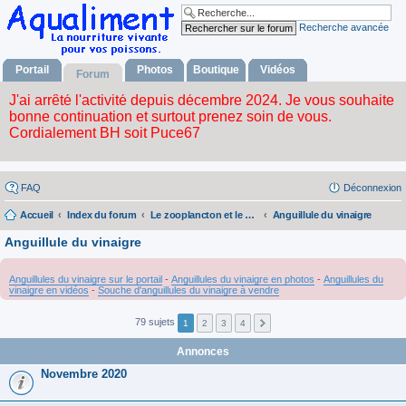
Recherche avancée
Portail
Photos
Boutique
Vidéos
Forum
FAQ
Déconnexion
Accueil
Index du forum
Le zooplancton et le phytoplancton
Anguillule du vinaigre
Anguillule du vinaigre
Anguillules du vinaigre sur le portail
-
Anguillules du vinaigre en photos
-
Anguillules du
vinaigre en vidéos
-
Souche d'anguillules du vinaigre à vendre
79 sujets
1
2
3
4
Annonces
Novembre 2020