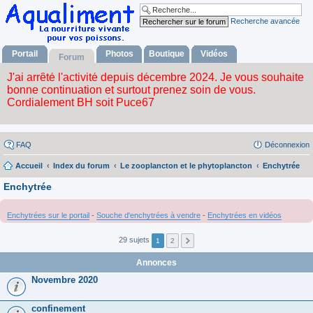
Recherche avancée
Portail
Photos
Boutique
Vidéos
Forum
FAQ
Déconnexion
Accueil
Index du forum
Le zooplancton et le phytoplancton
Enchytrée
Enchytrée
Enchytrées sur le portail
-
Souche d'enchytrées à vendre
-
Enchytrées en vidéos
29 sujets
1
2
Annonces
Novembre 2020
confinement