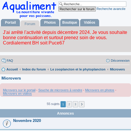
Recherche avancée
Portail
Photos
Boutique
Vidéos
Forum
FAQ
Déconnexion
Accueil
Index du forum
Le zooplancton et le phytoplancton
Microvers
Microvers
Microvers sur le portail
-
Souche de microvers à vendre
-
Microvers en photos
-
Microvers en vidéos
55 sujets
1
2
3
Annonces
Novembre 2020