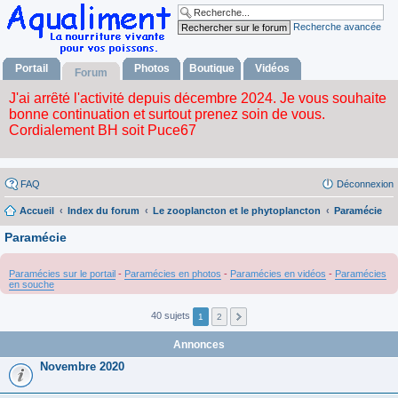
Recherche avancée
Portail
Photos
Boutique
Vidéos
Forum
FAQ
Déconnexion
Accueil
Index du forum
Le zooplancton et le phytoplancton
Paramécie
Paramécie
Paramécies sur le portail
-
Paramécies en photos
-
Paramécies en vidéos
-
Paramécies
en souche
40 sujets
1
2
Annonces
Novembre 2020