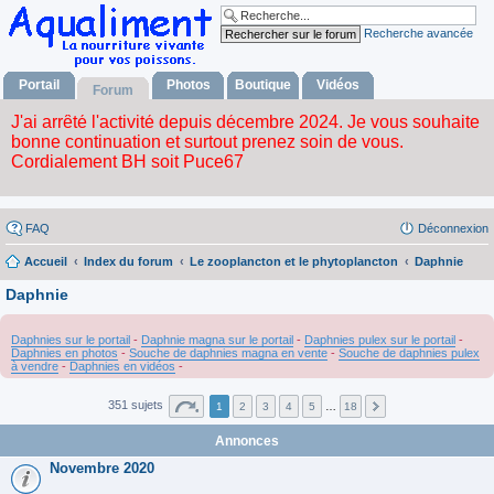
Recherche avancée
Portail
Photos
Boutique
Vidéos
Forum
FAQ
Déconnexion
Accueil
Index du forum
Le zooplancton et le phytoplancton
Daphnie
Daphnie
Daphnies sur le portail
-
Daphnie magna sur le portail
-
Daphnies pulex sur le portail
-
Daphnies en photos
-
Souche de daphnies magna en vente
-
Souche de daphnies pulex
à vendre
-
Daphnies en vidéos
-
351 sujets
1
2
3
4
5
…
18
Annonces
Novembre 2020