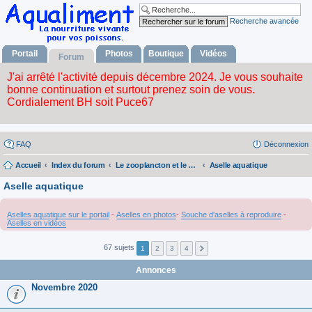
Recherche avancée
Portail
Photos
Boutique
Vidéos
Forum
FAQ
Déconnexion
Accueil
Index du forum
Le zooplancton et le phytoplancton
Aselle aquatique
Aselle aquatique
Aselles aquatique sur le portail
-
Aselles en photos
-
Souche d'aselles à reproduire
-
Aselles en vidéos
67 sujets
1
2
3
4
Annonces
Novembre 2020