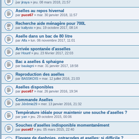
par
jiraya
» jeu. 08 mars 2018, 21:57
Aselles au repos hivernal
par
puce67
» mar. 30 janvier 2018, 11:57
Recherche aide ménagère pour 700L
par
kallysto
» jeu. 19 octobre 2017, 08:14
Aselle dans un bac de 80 litre
par
Alfa
» lun. 06 novembre 2017, 11:01
Arrivée spontanée d'asselles
par
Hounf
» jeu. 23 février 2017, 22:03
Bac a aselles & sphaigne
par
baulagni
» mar. 31 janvier 2017, 18:58
Reproduction des aselles
par
BASSKOIS
» mar. 12 juillet 2016, 21:03
Aselles disponibles
par
puce67
» mar. 26 janvier 2016, 19:34
Commande Aselles
par
Jérémie29
» mer. 13 janvier 2016, 21:32
Température idéale pour maintenir une souche d'aselles ?
par
yan
» jeu. 29 octobre 2015, 00:06
Souches d'aselles indisponible momentanément
par
puce67
» jeu. 05 mars 2015, 22:40
Elevage de daphnies, ostracodes et aselles: si difficile ?