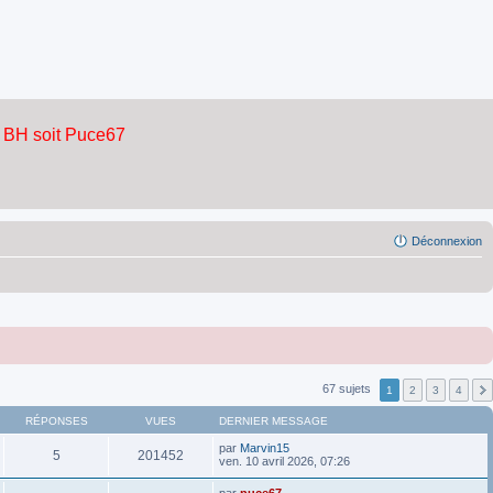
Déconnexion
67 sujets
1
2
3
4
RÉPONSES
VUES
DERNIER MESSAGE
par
Marvin15
5
201452
ven. 10 avril 2026, 07:26
par
puce67