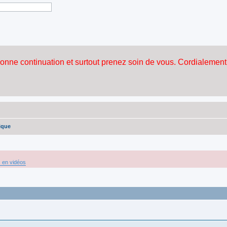
ique
s en vidéos