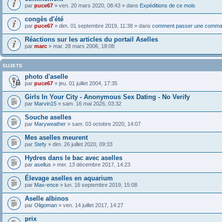
par
puce67
» ven. 20 mars 2020, 08:43 » dans
Expéditions de ce mois
congès d'été
par
puce67
» dim. 01 septembre 2019, 11:38 » dans
comment passer une comma
Réactions sur les articles du portail Aselles
par
marc
» mar. 28 mars 2006, 18:08
SUJETS
photo d'aselle
par
puce67
» jeu. 01 juillet 2004, 17:35
Girls In Your City - Anonymous Sex Dating - No Verify
par
Marvin15
» sam. 16 mai 2026, 03:32
Souche aselles
par
Maryweather
» sam. 03 octobre 2020, 14:07
Mes aselles meurent
par
Stefy
» dim. 26 juillet 2020, 09:33
Hydres dans le bac avec aselles
par
asellus
» mer. 13 décembre 2017, 14:23
Élevage aselles en aquarium
par
Max-ence
» lun. 16 septembre 2019, 15:08
Aselle albinos
par
Oligoman
» ven. 14 juillet 2017, 14:27
prix