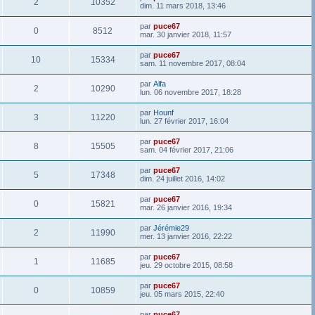
2
10352
dim. 11 mars 2018, 13:46
par
puce67
0
8512
mar. 30 janvier 2018, 11:57
par
puce67
10
15334
sam. 11 novembre 2017, 08:04
par
Alfa
2
10290
lun. 06 novembre 2017, 18:28
par
Hounf
3
11220
lun. 27 février 2017, 16:04
par
puce67
8
15505
sam. 04 février 2017, 21:06
par
puce67
5
17348
dim. 24 juillet 2016, 14:02
par
puce67
0
15821
mar. 26 janvier 2016, 19:34
par
Jérémie29
2
11990
mer. 13 janvier 2016, 22:22
par
puce67
1
11685
jeu. 29 octobre 2015, 08:58
par
puce67
0
10859
jeu. 05 mars 2015, 22:40
par
puce67