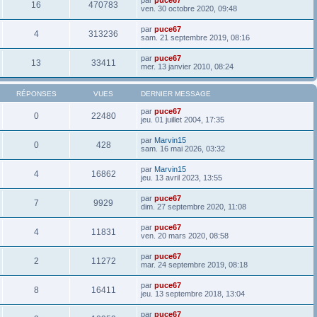
16
470783
ven. 30 octobre 2020, 09:48
par
puce67
4
313236
sam. 21 septembre 2019, 08:16
par
puce67
13
33411
mer. 13 janvier 2010, 08:24
RÉPONSES
VUES
DERNIER MESSAGE
par
puce67
0
22480
jeu. 01 juillet 2004, 17:35
par
Marvin15
0
428
sam. 16 mai 2026, 03:32
par
Marvin15
4
16862
jeu. 13 avril 2023, 13:55
par
puce67
7
9929
dim. 27 septembre 2020, 11:08
par
puce67
4
11831
ven. 20 mars 2020, 08:58
par
puce67
2
11272
mar. 24 septembre 2019, 08:18
par
puce67
8
16411
jeu. 13 septembre 2018, 13:04
par
puce67