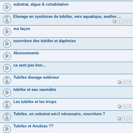
substrat, algue & cohabitation
Elevage en symbiose de tubifex, vers aquatique, aselles ...
1
2
3
ma façon
nourriture des tubifex et daphnies
Abonnements
ca sent pas bon...
Tubifex élevage extérieur
1
2
tubifex et eau saumâtre
Les tubifex et les triops
1
2
Tubifex, un substrat est-il nécessaire, nourriture ?
1
2
Tubifex et Anubias ??