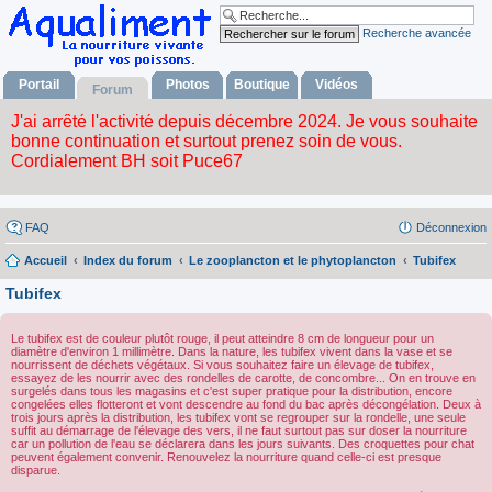
Recherche avancée
Portail
Photos
Boutique
Vidéos
Forum
FAQ
Déconnexion
Accueil
Index du forum
Le zooplancton et le phytoplancton
Tubifex
Tubifex
Le tubifex est de couleur plutôt rouge, il peut atteindre 8 cm de longueur pour un
diamètre d'environ 1 millimètre. Dans la nature, les tubifex vivent dans la vase et se
nourrissent de déchets végétaux. Si vous souhaitez faire un élevage de tubifex,
essayez de les nourrir avec des rondelles de carotte, de concombre... On en trouve en
surgelés dans tous les magasins et c'est super pratique pour la distribution, encore
congelées elles flotteront et vont descendre au fond du bac après décongélation. Deux à
trois jours après la distribution, les tubifex vont se regrouper sur la rondelle, une seule
suffit au démarrage de l'élevage des vers, il ne faut surtout pas sur doser la nourriture
car un pollution de l'eau se déclarera dans les jours suivants. Des croquettes pour chat
peuvent également convenir. Renouvelez la nourriture quand celle-ci est presque
disparue.