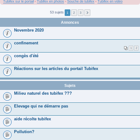
Tubifex sur le portail
-
Tubifex en photos
-
Souche de tubifex
-
Tubifex en vidéo
53 sujets
1
2
3
Annonces
Novembre 2020
confinement
1
2
congès d'été
Réactions sur les articles du portail Tubifex
Sujets
Milieu naturel des tubifex ???
Elevage qui ne démarre pas
aide récolte tubifex
Pollution?