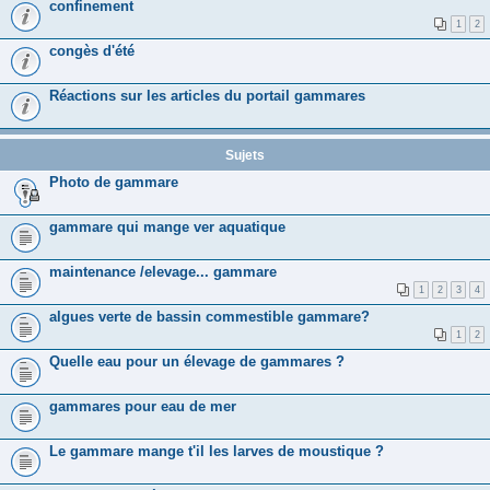
confinement
1
2
congès d'été
Réactions sur les articles du portail gammares
Sujets
Photo de gammare
gammare qui mange ver aquatique
maintenance /elevage... gammare
1
2
3
4
algues verte de bassin commestible gammare?
1
2
Quelle eau pour un élevage de gammares ?
gammares pour eau de mer
Le gammare mange t'il les larves de moustique ?