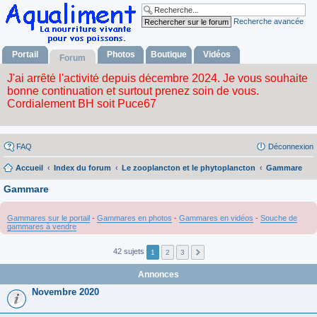
Recherche avancée
Portail
Photos
Boutique
Vidéos
Forum
FAQ
Déconnexion
Accueil
Index du forum
Le zooplancton et le phytoplancton
Gammare
Gammare
Gammares sur le portail
-
Gammares en photos
-
Gammares en vidéos
-
Souche de
gammares à vendre
42 sujets
1
2
3
Annonces
Novembre 2020