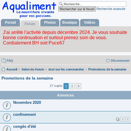
Recherche avancée
Portail
Photos
Boutique
Vidéos
Forum
FAQ
Déconnexion
Accueil
Index du forum
tout sur les commandes
Promotions de la semaine
Promotions de la semaine
27 sujets
1
2
Annonces
Novembre 2020
confinement
1
2
congès d'été