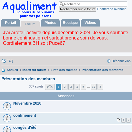
Recherche avancée
Portail
Photos
Boutique
Vidéos
Forum
FAQ
Déconnexion
Accueil
Index du forum
Liste des themes
Présentation des membres
Présentation des membres
337 sujets
1
2
3
4
5
…
17
Annonces
Novembre 2020
confinement
1
2
congès d'été