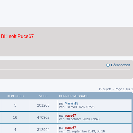
Déconnexion
15 sujets • Page
1
sur
1
RÉPONSES
VUES
DERNIER MESSAGE
par
Marvin15
5
201205
ven. 10 avril 2026, 07:26
par
puce67
16
470302
ven. 30 octobre 2020, 09:48
par
puce67
4
312994
sam. 21 septembre 2019, 08:16