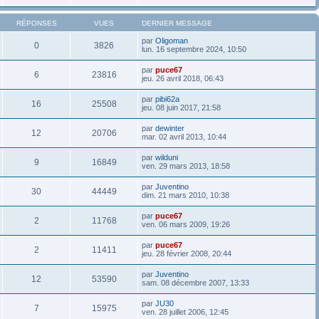
RÉPONSES
VUES
DERNIER MESSAGE
par
Oligoman
0
3826
lun. 16 septembre 2024, 10:50
par
puce67
6
23816
jeu. 26 avril 2018, 06:43
par
pibi62a
16
25508
jeu. 08 juin 2017, 21:58
par
dewinter
12
20706
mar. 02 avril 2013, 10:44
par
wilduni
9
16849
ven. 29 mars 2013, 18:58
par
Juventino
30
44449
dim. 21 mars 2010, 10:38
par
puce67
2
11768
ven. 06 mars 2009, 19:26
par
puce67
2
11411
jeu. 28 février 2008, 20:44
par
Juventino
12
53590
sam. 08 décembre 2007, 13:33
par
JU30
7
15975
ven. 28 juillet 2006, 12:45