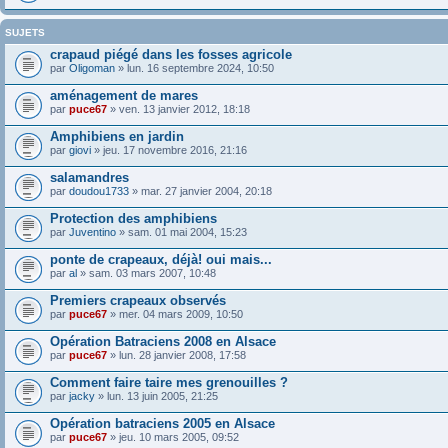
SUJETS
crapaud piégé dans les fosses agricole
par
Oligoman
» lun. 16 septembre 2024, 10:50
aménagement de mares
par
puce67
» ven. 13 janvier 2012, 18:18
Amphibiens en jardin
par
giovi
» jeu. 17 novembre 2016, 21:16
salamandres
par
doudou1733
» mar. 27 janvier 2004, 20:18
Protection des amphibiens
par
Juventino
» sam. 01 mai 2004, 15:23
ponte de crapeaux, déjà! oui mais...
par
al
» sam. 03 mars 2007, 10:48
Premiers crapeaux observés
par
puce67
» mer. 04 mars 2009, 10:50
Opération Batraciens 2008 en Alsace
par
puce67
» lun. 28 janvier 2008, 17:58
Comment faire taire mes grenouilles ?
par
jacky
» lun. 13 juin 2005, 21:25
Opération batraciens 2005 en Alsace
par
puce67
» jeu. 10 mars 2005, 09:52