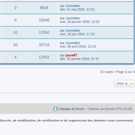
par
Juventino
0
9918
dim. 01 mai 2005, 12:01
par
Juventino
0
10540
mar. 18 janvier 2005, 12:52
par
Juventino
10
17092
ven. 18 juin 2004, 17:33
par
Juventino
20
33716
mer. 28 avril 2004, 12:19
par
puce67
4
12352
dim. 25 janvier 2004, 07:37
15 sujets • Page
1
sur
1
Aller à
L’équipe du forum
Heures au format
UTC+01:00
 d'accès, de modification, de rectification et de suppression des données vous concernant.