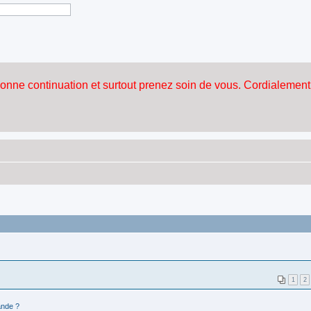
1
2
nde ?