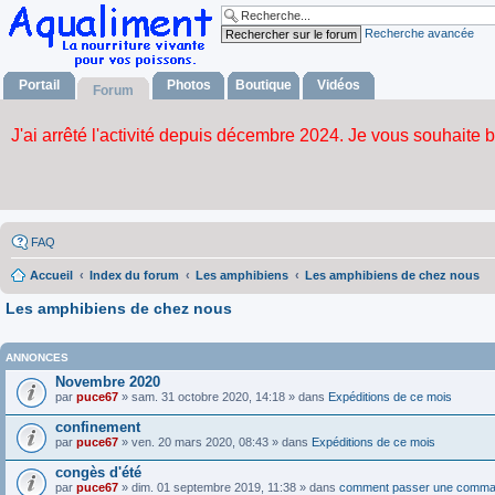
Recherche avancée
Portail
Photos
Boutique
Vidéos
Forum
FAQ
Accueil
Index du forum
Les amphibiens
Les amphibiens de chez nous
Les amphibiens de chez nous
ANNONCES
Novembre 2020
par
puce67
» sam. 31 octobre 2020, 14:18 » dans
Expéditions de ce mois
confinement
par
puce67
» ven. 20 mars 2020, 08:43 » dans
Expéditions de ce mois
congès d'été
par
puce67
» dim. 01 septembre 2019, 11:38 » dans
comment passer une comma