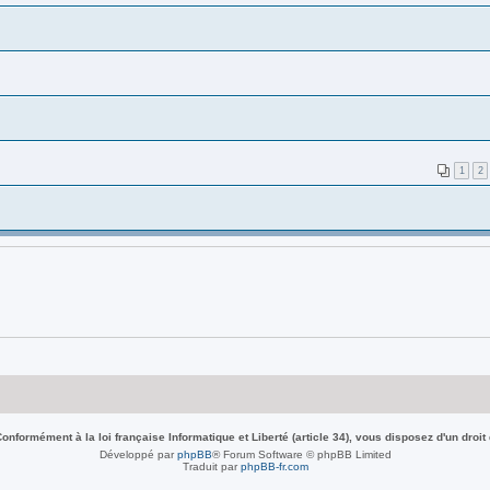
1
2
nformément à la loi française Informatique et Liberté (article 34), vous disposez d'un droit
Développé par
phpBB
® Forum Software © phpBB Limited
Traduit par
phpBB-fr.com