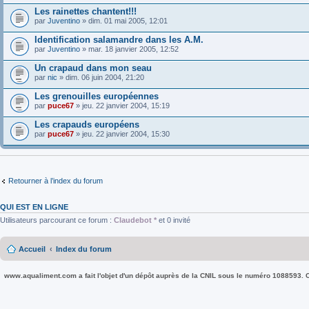
Les rainettes chantent!!!
par
Juventino
» dim. 01 mai 2005, 12:01
Identification salamandre dans les A.M.
par
Juventino
» mar. 18 janvier 2005, 12:52
Un crapaud dans mon seau
par
nic
» dim. 06 juin 2004, 21:20
Les grenouilles européennes
par
puce67
» jeu. 22 janvier 2004, 15:19
Les crapauds européens
par
puce67
» jeu. 22 janvier 2004, 15:30
Retourner à l’index du forum
QUI EST EN LIGNE
Utilisateurs parcourant ce forum :
Claudebot *
et 0 invité
Accueil
Index du forum
www.aqualiment.com a fait l'objet d'un dépôt auprès de la CNIL sous le numéro 1088593. Co