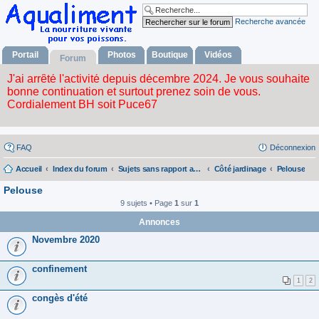
Recherche avancée
Portail
Photos
Boutique
Vidéos
Forum
FAQ
Déconnexion
Accueil
Index du forum
Sujets sans rapport avec la nourriture vivante
Côté jardinage
Pelouse
Pelouse
9 sujets • Page
1
sur
1
Annonces
Novembre 2020
confinement
1
2
congès d'été