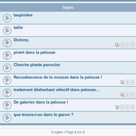
Sujets
taupinière
taille
Dictons.
1
2
3
pivert dans la pelouse
Cherche plante perruche
Recrudescence de la mousse dans la pelouse !
1
2
traitement désherbant sélectif dans pelouse...
1
2
De galeries dans la pelouse !
1
2
3
que trouve-t-on dans le gazon ?
9 sujets • Page
1
sur
1