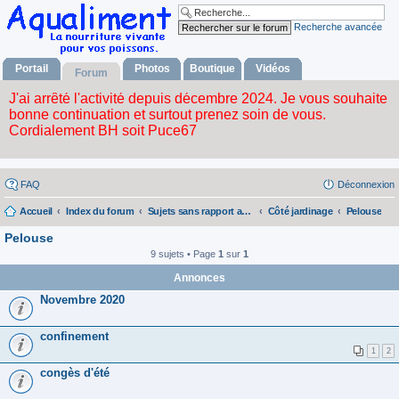
Recherche avancée
Portail
Photos
Boutique
Vidéos
Forum
FAQ
Déconnexion
Accueil
Index du forum
Sujets sans rapport avec la nourriture vivante
Côté jardinage
Pelouse
Pelouse
9 sujets • Page
1
sur
1
Annonces
Novembre 2020
confinement
1
2
congès d'été