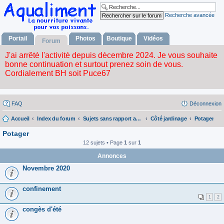
Recherche avancée
Portail
Photos
Boutique
Vidéos
Forum
FAQ
Déconnexion
Accueil
Index du forum
Sujets sans rapport avec la nourriture vivante
Côté jardinage
Potager
Potager
12 sujets • Page
1
sur
1
Annonces
Novembre 2020
confinement
1
2
congès d'été