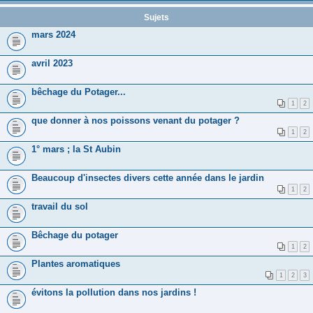
Sujets
mars 2024
avril 2023
bêchage du Potager...
1
2
que donner à nos poissons venant du potager ?
1
2
1° mars ; la St Aubin
Beaucoup d'insectes divers cette année dans le jardin
1
2
travail du sol
Bêchage du potager
1
2
Plantes aromatiques
1
2
3
évitons la pollution dans nos jardins !