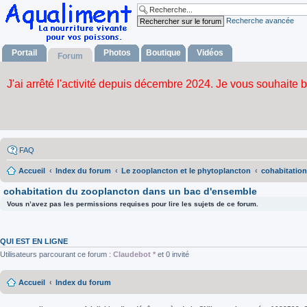
Recherche avancée
Portail
Photos
Boutique
Vidéos
Forum
FAQ
Accueil
Index du forum
Le zooplancton et le phytoplancton
cohabitatio
cohabitation du zooplancton dans un bac d'ensemble
Vous n’avez pas les permissions requises pour lire les sujets de ce forum.
QUI EST EN LIGNE
Utilisateurs parcourant ce forum :
Claudebot *
et 0 invité
Accueil
Index du forum