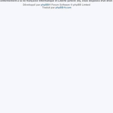
nformément à la loi française Informatique et Liberté (article 34), vous disposez d'un droit
Développé par
phpBB
® Forum Software © phpBB Limited
Traduit par
phpBB-fr.com