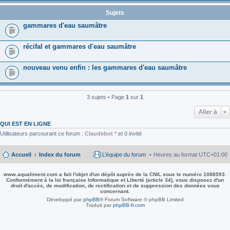
Sujets
gammares d'eau saumâtre
récifal et gammares d'eau saumâtre
nouveau venu enfin : les gammares d'eau saumâtre
3 sujets • Page
1
sur
1
Aller à
QUI EST EN LIGNE
Utilisateurs parcourant ce forum :
Claudebot *
et 0 invité
Accueil
Index du forum
L’équipe du forum
Heures au format
UTC+01:00
www.aqualiment.com a fait l'objet d'un dépôt auprès de la CNIL sous le numéro 1088593.
Conformément à la loi française Informatique et Liberté (article 34), vous disposez d'un
droit d'accès, de modification, de rectification et de suppression des données vous
concernant.
Développé par
phpBB
® Forum Software © phpBB Limited
Traduit par
phpBB-fr.com