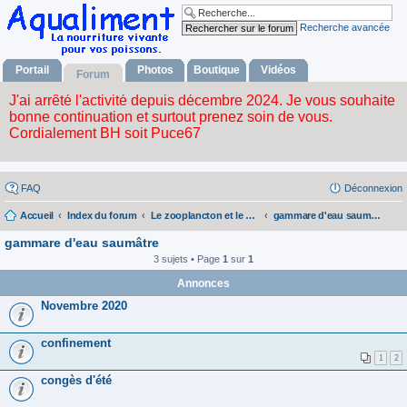
Recherche avancée
Portail
Photos
Boutique
Vidéos
Forum
FAQ
Déconnexion
Accueil
Index du forum
Le zooplancton et le phytoplancton
gammare d'eau saumâtre
gammare d'eau saumâtre
3 sujets • Page
1
sur
1
Annonces
Novembre 2020
confinement
1
2
congès d'été