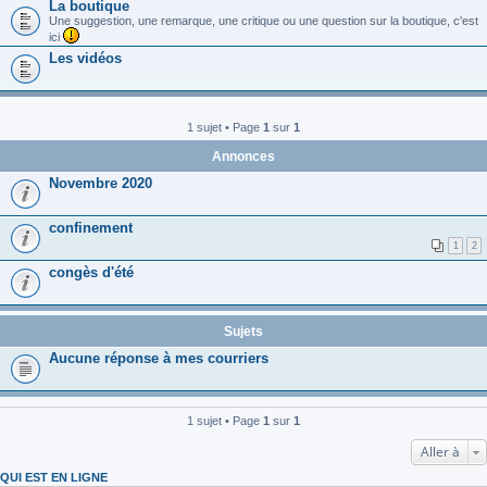
La boutique
Une suggestion, une remarque, une critique ou une question sur la boutique, c'est
ici
Les vidéos
1 sujet • Page
1
sur
1
Annonces
Novembre 2020
confinement
1
2
congès d'été
Sujets
Aucune réponse à mes courriers
1 sujet • Page
1
sur
1
Aller à
QUI EST EN LIGNE