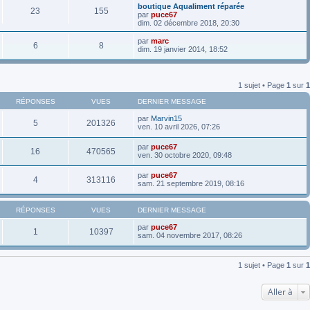
boutique Aqualiment réparée
23
155
par
puce67
dim. 02 décembre 2018, 20:30
par
marc
6
8
dim. 19 janvier 2014, 18:52
1 sujet • Page
1
sur
1
RÉPONSES
VUES
DERNIER MESSAGE
par
Marvin15
5
201326
ven. 10 avril 2026, 07:26
par
puce67
16
470565
ven. 30 octobre 2020, 09:48
par
puce67
4
313116
sam. 21 septembre 2019, 08:16
RÉPONSES
VUES
DERNIER MESSAGE
par
puce67
1
10397
sam. 04 novembre 2017, 08:26
1 sujet • Page
1
sur
1
Aller à