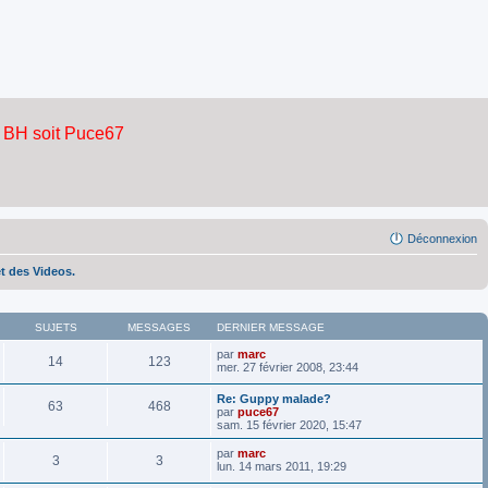
Déconnexion
et des Videos.
SUJETS
MESSAGES
DERNIER MESSAGE
par
marc
14
123
mer. 27 février 2008, 23:44
Re: Guppy malade?
63
468
par
puce67
sam. 15 février 2020, 15:47
par
marc
3
3
lun. 14 mars 2011, 19:29