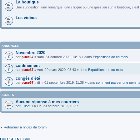
La boutique
Une suggestion, une remarque, une critique ou une question sur la boutique, c'est 
Les vidéos
ANNONCES
Novembre 2020
par
puce67
» sam. 31 octobre 2020, 14:18 » dans
Expéditions de ce mois
confinement
par
puce67
» ven. 20 mars 2020, 08:43 » dans
Expéditions de ce mois
congès d'été
par
puce67
» dim. 01 septembre 2019, 11:38 » dans
comment passer une comma
SUJETS
Aucune réponse à mes courriers
par
Filipe51
» lun. 23 octobre 2017, 10:37
Retourner à l’index du forum
QUI EST EN LIGNE