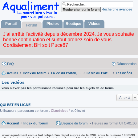
Recherche avancée
Portail
Photos
Boutique
Vidéos
Forum
FAQ
Déconnexion
Accueil
Index du forum
La vie du Portail, du forum, de l'album photos, la boutique et des videos.
La vie du Portail, du Forum, de l'album Fhotos, la Boutique et des Videos.
Les vidéos
Les vidéos
Vous n’avez pas les permissions requises pour lire les sujets de ce forum.
Aller à
QUI EST EN LIGNE
Utilisateurs parcourant ce forum :
Claudebot *
et 0 invité
Accueil
Index du forum
L’équipe du forum
Heures au format
UTC+01:00
www.aqualiment.com a fait l'objet d'un dépôt auprès de la CNIL sous le numéro 1088593.