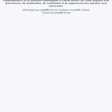
Conformément à la loi française Informatique et Liberté (article 34), vous disposez d'un
droit d'accès, de modification, de rectification et de suppression des données vous
concernant.
Développé par
phpBB
® Forum Software © phpBB Limited
Traduit par
phpBB-fr.com