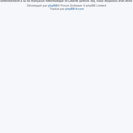
nformément à la loi française Informatique et Liberté (article 34), vous disposez d'un droit
Développé par
phpBB
® Forum Software © phpBB Limited
Traduit par
phpBB-fr.com