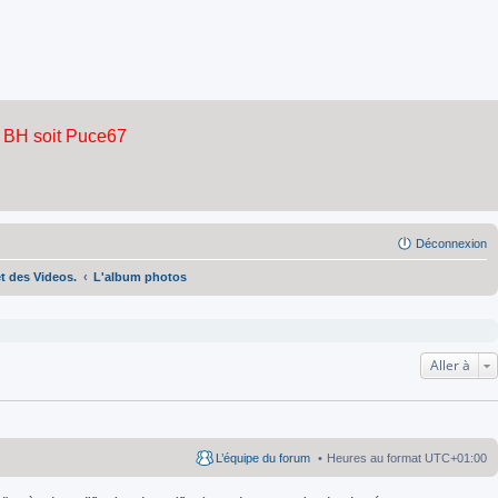
Déconnexion
et des Videos.
L'album photos
Aller à
L’équipe du forum
Heures au format
UTC+01:00