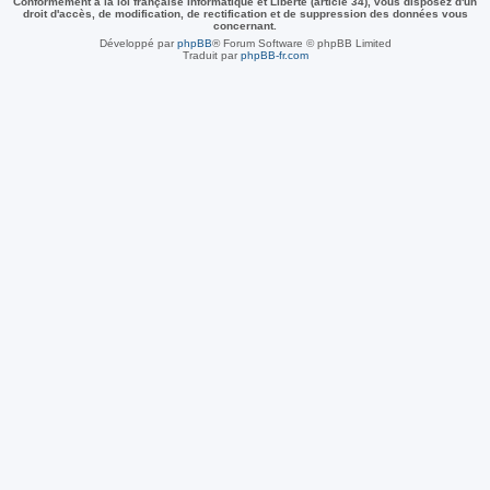
Conformément à la loi française Informatique et Liberté (article 34), vous disposez d'un
droit d'accès, de modification, de rectification et de suppression des données vous
concernant.
Développé par
phpBB
® Forum Software © phpBB Limited
Traduit par
phpBB-fr.com