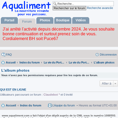
Recherche avancée
Portail
Photos
Boutique
Vidéos
Forum
FAQ
Déconnexion
Accueil
Index du forum
La vie du Portail, du forum, de l'album photos, la boutique et des videos.
La vie du Portail, du Forum, de l'album Fhotos, la Boutique et des Videos.
L'album photos
L'album photos
Vous n’avez pas les permissions requises pour lire les sujets de ce forum.
Aller à
QUI EST EN LIGNE
Utilisateurs parcourant ce forum :
Claudebot *
et 0 invité
Accueil
Index du forum
L’équipe du forum
Heures au format
UTC+01:00
www.aqualiment.com a fait l'objet d'un dépôt auprès de la CNIL sous le numéro 1088593.