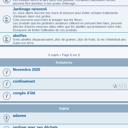
peuvent être données à nos proies d'élevage...
Jardinage raisonné
Ici, nous allons inscrire nos trucs et astuces pour éviter certains traitements
chimiques dans nos jardins...
Cela concerne aussi bien le potager que les fleurs...
Les produits que les jardiniers amateurs utilisent en pensant bien faire, peuvent
détruire d'autres insectes utiles telles que les abeilles qui produisent notre miel...
Essayons de limiter l'utilisation de ces produits.
abeilles
Si les abeilles disparaissaient, plus de graines, plus de fruits, la vie s'éteindrait peu
à peu sur terre.
6 sujets • Page
1
sur
1
Annonces
Novembre 2020
confinement
1
2
congès d'été
Sujets
adavew
jardiner avec ses déchets