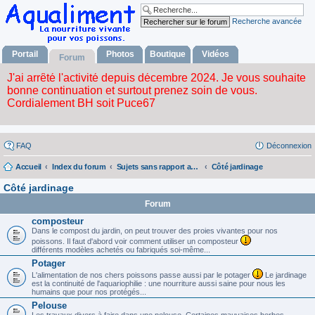
Recherche avancée
Portail
Photos
Boutique
Vidéos
Forum
FAQ
Déconnexion
Accueil
Index du forum
Sujets sans rapport avec la nourriture vivante
Côté jardinage
Côté jardinage
Forum
composteur
Dans le compost du jardin, on peut trouver des proies vivantes pour nos
poissons. Il faut d'abord voir comment utiliser un composteur
différents modèles achetés ou fabriqués soi-même...
Potager
L'alimentation de nos chers poissons passe aussi par le potager
Le jardinage
est la continuité de l'aquariophilie : une nourriture aussi saine pour nous les
humains que pour nos protégés...
Pelouse
Les travaux divers à faire dans une pelouse. Certaines mauvaises herbes