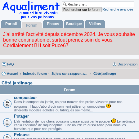
Recherche avancée
Portail
Photos
Boutique
Vidéos
Forum
FAQ
Déconnexion
Accueil
Index du forum
Sujets sans rapport avec la nourriture vivante
Côté jardinage
Côté jardinage
Forum
composteur
Dans le compost du jardin, on peut trouver des proies vivantes pour nos
poissons. Il faut d'abord voir comment utiliser un composteur
différents modèles achetés ou fabriqués soi-même...
Potager
L'alimentation de nos chers poissons passe aussi par le potager
Le jardinage
est la continuité de l'aquariophilie : une nourriture aussi saine pour nous les
humains que pour nos protégés...
Pelouse
Les travaux divers à faire dans une pelouse. Certaines mauvaises herbes