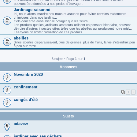
peuvent être données à nos proies d'élevage...
Jardinage raisonné
Ici, nous allons inscrire nos trucs et astuces pour éviter certains traitements
chimiques dans nos jardins...
Cela concerne aussi bien le potager que les fleurs...
Les produits que les jardiniers amateurs utilisent en pensant bien faire, peuvent
détruire d'autres insectes utiles telles que les abeilles qui produisent notre miel...
Essayons de limiter l'utilisation de ces produits.
abeilles
Si les abeilles disparaissaient, plus de graines, plus de fruits, la vie s'éteindrait peu
à peu sur terre.
6 sujets • Page
1
sur
1
Annonces
Novembre 2020
confinement
1
2
congès d'été
Sujets
adavew
jardiner avec ses déchets