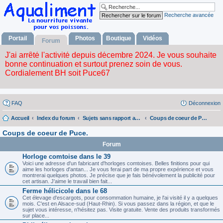
Recherche avancée
Portail
Photos
Boutique
Vidéos
Forum
FAQ
Déconnexion
Accueil
Index du forum
Sujets sans rapport avec la nourriture vivante
Coups de coeur de Puce.
Coups de coeur de Puce.
Forum
Horloge comtoise dans le 39
Voici une adresse d'un fabricant d'horloges comtoises. Belles finitions pour qui
aime les horloges d'antan... Je vous ferai part de ma propre expérience et vous
montrerai quelques photos. Je précise que je fais bénévolement la publicité pour
cet artisan. J'aime le travail bien fait...
Ferme hélicicole dans le 68
Cet élevage d'escargots, pour consommation humaine, je l'ai visité il y a quelques
mois. C'est en Alsace-sud (Haut-Rhin). Si vous passez dans la région, et que le
sujet vous intéresse, n'hésitez pas. Visite gratuite. Vente des produits transformés
sur place...