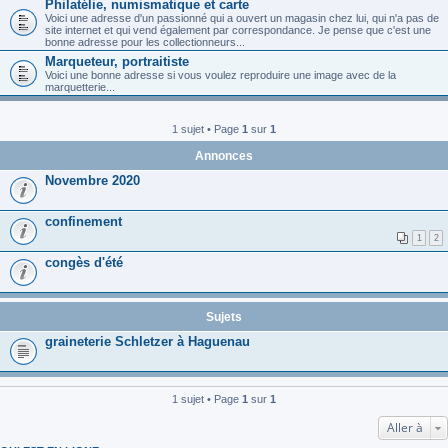
Philatélie, numismatique et carte
Voici une adresse d'un passionné qui a ouvert un magasin chez lui, qui n'a pas de
site internet et qui vend également par correspondance. Je pense que c'est une
bonne adresse pour les collectionneurs...
Marqueteur, portraitiste
Voici une bonne adresse si vous voulez reproduire une image avec de la
marquetterie...
1 sujet • Page
1
sur
1
Annonces
Novembre 2020
confinement
1
2
congès d'été
Sujets
graineterie Schletzer à Haguenau
1 sujet • Page
1
sur
1
Aller à