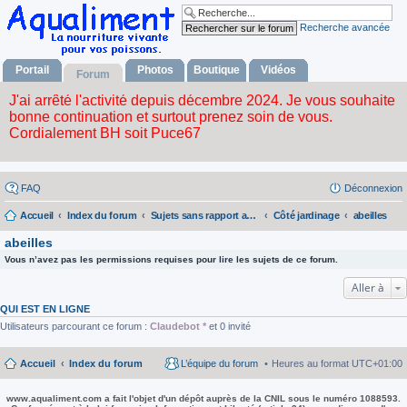
Recherche avancée
Portail
Photos
Boutique
Vidéos
Forum
FAQ
Déconnexion
Accueil
Index du forum
Sujets sans rapport avec la nourriture vivante
Côté jardinage
abeilles
abeilles
Vous n’avez pas les permissions requises pour lire les sujets de ce forum.
Aller à
QUI EST EN LIGNE
Utilisateurs parcourant ce forum :
Claudebot *
et 0 invité
Accueil
Index du forum
L’équipe du forum
Heures au format
UTC+01:00
www.aqualiment.com a fait l'objet d'un dépôt auprès de la CNIL sous le numéro 1088593.