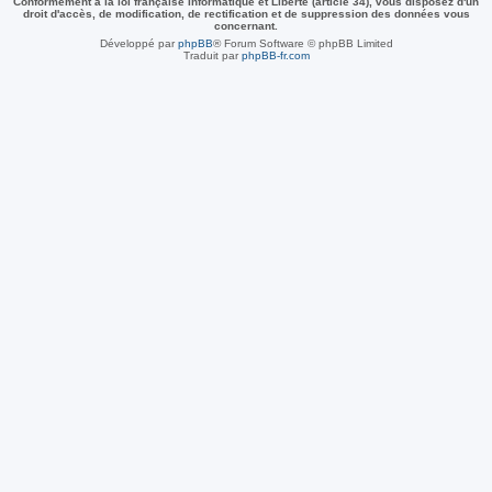
Conformément à la loi française Informatique et Liberté (article 34), vous disposez d'un
droit d'accès, de modification, de rectification et de suppression des données vous
concernant.
Développé par
phpBB
® Forum Software © phpBB Limited
Traduit par
phpBB-fr.com