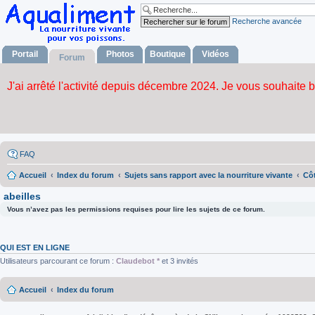
Recherche avancée
Portail
Photos
Boutique
Vidéos
Forum
FAQ
Accueil
Index du forum
Sujets sans rapport avec la nourriture vivante
Côt
abeilles
Vous n’avez pas les permissions requises pour lire les sujets de ce forum.
QUI EST EN LIGNE
Utilisateurs parcourant ce forum :
Claudebot *
et 3 invités
Accueil
Index du forum