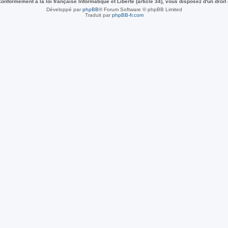
nformément à la loi française Informatique et Liberté (article 34), vous disposez d'un droit
Développé par
phpBB
® Forum Software © phpBB Limited
Traduit par
phpBB-fr.com