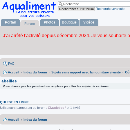
Recherche avancée
Portail
Photos
Boutique
Vidéos
Forum
FAQ
Accueil
Index du forum
Sujets sans rapport avec la nourriture vivante
Côt
abeilles
Vous n’avez pas les permissions requises pour lire les sujets de ce forum.
QUI EST EN LIGNE
Utilisateurs parcourant ce forum :
Claudebot *
et 1 invité
Accueil
Index du forum