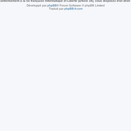
nformément à la loi française Informatique et Liberté (article 34), vous disposez d'un droit
Développé par
phpBB
® Forum Software © phpBB Limited
Traduit par
phpBB-fr.com