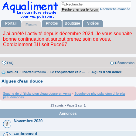
Recherche avancée
Portail
Photos
Boutique
Vidéos
Forum
FAQ
Déconnexion
Accueil
Index du forum
Le zooplancton et le phytoplancton
Algues d'eau douce
Algues d'eau douce
Souche de ch'ti plancton d'eau douce en vente
-
Souche de phytoplancton chlorella
pseudomonas
13 sujets • Page
1
sur
1
Annonces
Novembre 2020
confinement