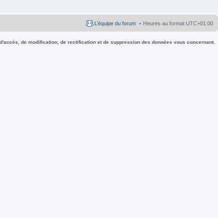
L’équipe du forum
Heures au format
UTC+01:00
 d'accès, de modification, de rectification et de suppression des données vous concernant.