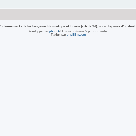
nformément à la loi française Informatique et Liberté (article 34), vous disposez d'un droit
Développé par
phpBB
® Forum Software © phpBB Limited
Traduit par
phpBB-fr.com