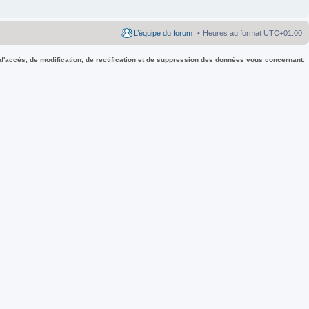
L’équipe du forum
Heures au format
UTC+01:00
 d'accès, de modification, de rectification et de suppression des données vous concernant.