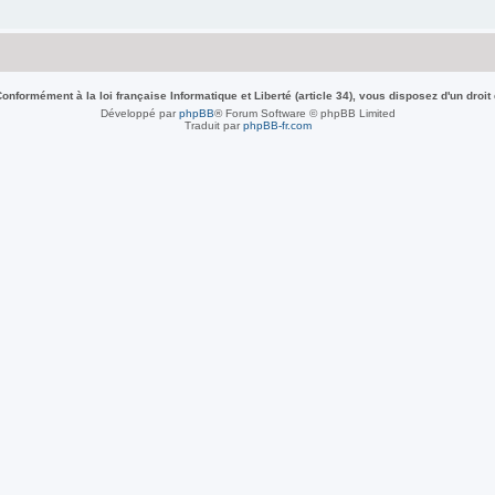
nformément à la loi française Informatique et Liberté (article 34), vous disposez d'un droit
Développé par
phpBB
® Forum Software © phpBB Limited
Traduit par
phpBB-fr.com