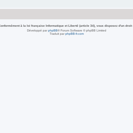
nformément à la loi française Informatique et Liberté (article 34), vous disposez d'un droit
Développé par
phpBB
® Forum Software © phpBB Limited
Traduit par
phpBB-fr.com