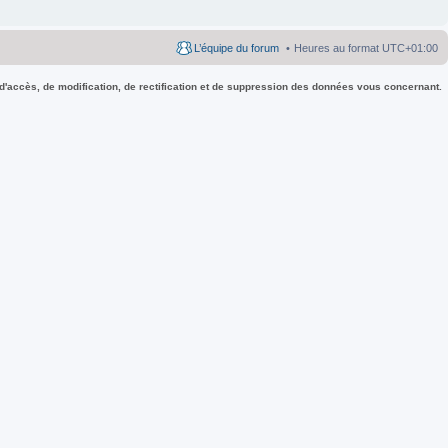
L’équipe du forum
Heures au format
UTC+01:00
 d'accès, de modification, de rectification et de suppression des données vous concernant.