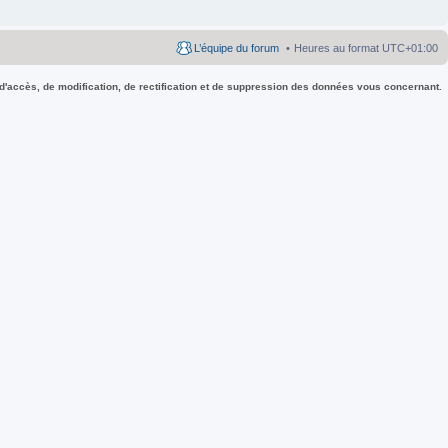
L’équipe du forum
Heures au format
UTC+01:00
 d'accès, de modification, de rectification et de suppression des données vous concernant.