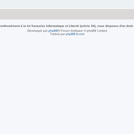
nformément à la loi française Informatique et Liberté (article 34), vous disposez d'un droit
Développé par
phpBB
® Forum Software © phpBB Limited
Traduit par
phpBB-fr.com