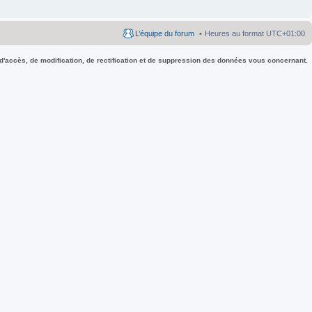
L’équipe du forum
Heures au format
UTC+01:00
 d'accès, de modification, de rectification et de suppression des données vous concernant.