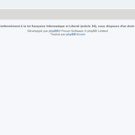
nformément à la loi française Informatique et Liberté (article 34), vous disposez d'un droit
Développé par
phpBB
® Forum Software © phpBB Limited
Traduit par
phpBB-fr.com