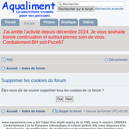
Recherche avancée
Portail
Photos
Boutique
Vidéos
Forum
FAQ
Déconnexion
Accueil
Index du forum
Supprimer les cookies du forum
Êtes-vous sûr de vouloir supprimer tous les cookies de ce forum ?
Accueil
Index du forum
L’équipe du forum
Heures au format
UTC+01:00
www.aqualiment.com a fait l'objet d'un dépôt auprès de la CNIL sous le numéro 1088593.
Conformément à la loi française Informatique et Liberté (article 34), vous disposez d'un
droit d'accès, de modification, de rectification et de suppression des données vous