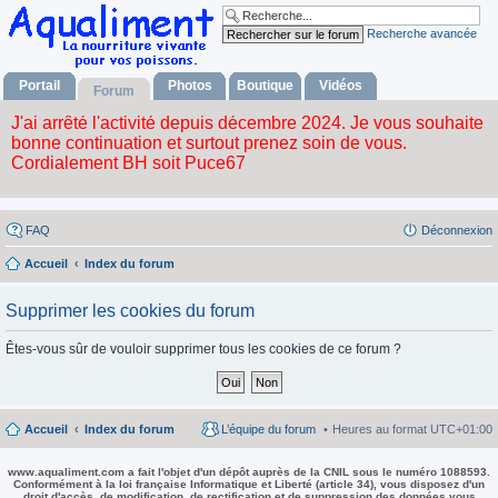
Recherche avancée
Portail
Photos
Boutique
Vidéos
Forum
FAQ
Déconnexion
Accueil
Index du forum
Supprimer les cookies du forum
Êtes-vous sûr de vouloir supprimer tous les cookies de ce forum ?
Accueil
Index du forum
L’équipe du forum
Heures au format
UTC+01:00
www.aqualiment.com a fait l'objet d'un dépôt auprès de la CNIL sous le numéro 1088593.
Conformément à la loi française Informatique et Liberté (article 34), vous disposez d'un
droit d'accès, de modification, de rectification et de suppression des données vous