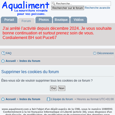
Recherche avancée
Portail
Photos
Boutique
Vidéos
Forum
FAQ
Déconnexion
Accueil
Index du forum
Supprimer les cookies du forum
Êtes-vous sûr de vouloir supprimer tous les cookies de ce forum ?
Accueil
Index du forum
L’équipe du forum
Heures au format
UTC+01:00
www.aqualiment.com a fait l'objet d'un dépôt auprès de la CNIL sous le numéro 1088593.
Conformément à la loi française Informatique et Liberté (article 34), vous disposez d'un
droit d'accès, de modification, de rectification et de suppression des données vous