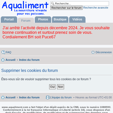
Recherche avancée
Portail
Photos
Boutique
Vidéos
Forum
FAQ
Déconnexion
Accueil
Index du forum
Supprimer les cookies du forum
Êtes-vous sûr de vouloir supprimer tous les cookies de ce forum ?
Accueil
Index du forum
L’équipe du forum
Heures au format
UTC+01:00
www.aqualiment.com a fait l'objet d'un dépôt auprès de la CNIL sous le numéro 1088593.
Conformément à la loi française Informatique et Liberté (article 34), vous disposez d'un
droit d'accès, de modification, de rectification et de suppression des données vous