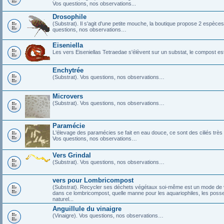
Vos questions, nos observations...
Drosophile
(Substrat). Il s'agit d'une petite mouche, la boutique propose 2 espèce
questions, nos observations…
Eiseniella
Les vers Eiseniellas Tetraedae s'élèvent sur un substat, le compost es
Enchytrée
(Substrat). Vos questions, nos observations…
Microvers
(Substrat). Vos questions, nos observations…
Paramécie
L'élevage des paramécies se fait en eau douce, ce sont des ciliés tr
Vos questions, nos observations…
Vers Grindal
(Substrat). Vos questions, nos observations…
vers pour Lombricompost
(Substrat). Recycler ses déchets végétaux soi-même est un mode de vie,
dans ce lombricompost, quelle manne pour les aquariophiles, les posses
naturel...
Anguillule du vinaigre
(Vinaigre). Vos questions, nos observations…