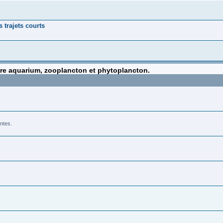
 trajets courts
tre aquarium, zooplancton et phytoplancton.
ntes.