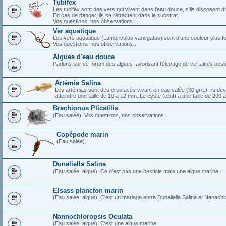
Tubifex
Les tubifex sont des vers qui vivent dans l'eau douce, s'ils disposent d'
En cas de danger, ils se rétractent dans le substrat.
Vos questions, nos observations…
Ver aquatique
Les vers aquatique (Lumbriculus variegatus) sont d'une couleur plus fo
Vos questions, nos observations…
Algues d'eau douce
Parlons sur ce forum des algues favorisant l'élevage de certaines best
Artémia Salina
Les artémias sont des crustacés vivant en eau salée (30 gr/L), ils devie
atteindre une taille de 10 à 12 mm. Le cyste (œuf) a une taille de 200 
Brachionus Plicatilis
(Eau salée). Vos questions, nos observations…
Copépode marin
(Eau salée).
Dunaliella Salina
(Eau salée, algue). Ce n'est pas une bestiole mais une algue marine...
Elsass plancton marin
(Eau salée, algue). C'est un mariage entre Dunaliella Salina et Nanach
Nannochloropsis Oculata
(Eau salée, algue). C'est une algue marine.