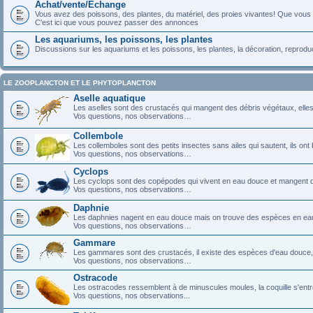
Achat/vente/Echange
Vous avez des poissons, des plantes, du matériel, des proies vivantes! Que vous
C'est ici que vous pouvez passer des annonces
Les aquariums, les poissons, les plantes
Discussions sur les aquariums et les poissons, les plantes, la décoration, reprodu
LE ZOOPLANCTON ET LE PHYTOPLANCTON
Aselle aquatique
Les aselles sont des crustacés qui mangent des débris végétaux, elles se
Vos questions, nos observations…
Collembole
Les collemboles sont des petits insectes sans ailes qui sautent, ils on
Vos questions, nos observations…
Cyclops
Les cyclops sont des copépodes qui vivent en eau douce et mangent d
Vos questions, nos observations…
Daphnie
Les daphnies nagent en eau douce mais on trouve des espèces en eau sa
Vos questions, nos observations…
Gammare
Les gammares sont des crustacés, il existe des espèces d'eau douce,
Vos questions, nos observations…
Ostracode
Les ostracodes ressemblent à de minuscules moules, la coquille s'ent
Vos questions, nos observations...