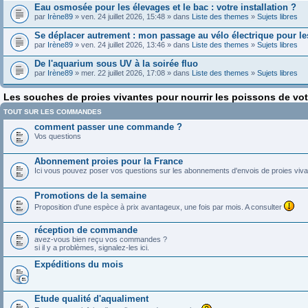
Eau osmosée pour les élevages et le bac : votre installation ?
par
Irène89
» ven. 24 juillet 2026, 15:48 » dans
Liste des themes
»
Sujets libres
Se déplacer autrement : mon passage au vélo électrique pour les
par
Irène89
» ven. 24 juillet 2026, 13:46 » dans
Liste des themes
»
Sujets libres
De l'aquarium sous UV à la soirée fluo
par
Irène89
» mer. 22 juillet 2026, 17:08 » dans
Liste des themes
»
Sujets libres
Les souches de proies vivantes pour nourrir les poissons de vo
TOUT SUR LES COMMANDES
comment passer une commande ?
Vos questions
Abonnement proies pour la France
Ici vous pouvez poser vos questions sur les abonnements d'envois de proies viva
Promotions de la semaine
Proposition d'une espèce à prix avantageux, une fois par mois. A consulter
réception de commande
avez-vous bien reçu vos commandes ?
si il y a problèmes, signalez-les ici.
Expéditions du mois
Etude qualité d'aqualiment