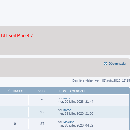
Déconnexion
Dernière visite : ven. 07 août 2026, 17:15
RÉPONSES
VUES
DERNIER MESSAGE
par
notho
1
79
mer. 29 juillet 2026, 21:44
par
notho
1
92
mer. 29 juillet 2026, 21:50
par
Maxime
0
87
mar. 28 juillet 2026, 04:52