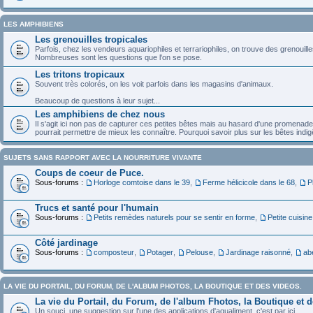
LES AMPHIBIENS
Les grenouilles tropicales
Parfois, chez les vendeurs aquariophiles et terrariophiles, on trouve des grenouille
Nombreuses sont les questions que l'on se pose.
Les tritons tropicaux
Souvent très colorés, on les voit parfois dans les magasins d'animaux.
Beaucoup de questions à leur sujet...
Les amphibiens de chez nous
Il s'agit ici non pas de capturer ces petites bêtes mais au hasard d'une promenade
pourrait permettre de mieux les connaître. Pourquoi savoir plus sur les bêtes indigê
SUJETS SANS RAPPORT AVEC LA NOURRITURE VIVANTE
Coups de coeur de Puce.
Sous-forums :
Horloge comtoise dans le 39
,
Ferme hélicicole dans le 68
,
P
Trucs et santé pour l'humain
Sous-forums :
Petits remèdes naturels pour se sentir en forme
,
Petite cuisine
Côté jardinage
Sous-forums :
composteur
,
Potager
,
Pelouse
,
Jardinage raisonné
,
abe
LA VIE DU PORTAIL, DU FORUM, DE L'ALBUM PHOTOS, LA BOUTIQUE ET DES VIDEOS.
La vie du Portail, du Forum, de l'album Fhotos, la Boutique et 
Un souci, une suggestion sur l'une des applications d'aqualiment, c'est par ici.