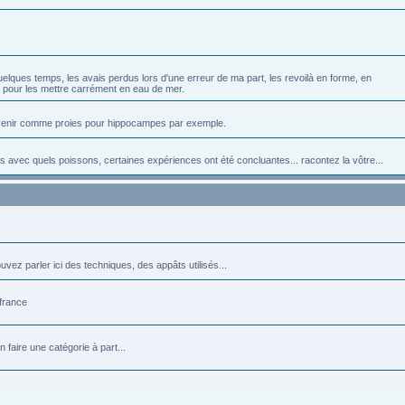
elques temps, les avais perdus lors d'une erreur de ma part, les revoilà en forme, en
té pour les mettre carrément en eau de mer.
convenir comme proies pour hippocampes par exemple.
s avec quels poissons, certaines expériences ont été concluantes... racontez la vôtre...
vez parler ici des techniques, des appâts utilisés...
 france
faire une catégorie à part...