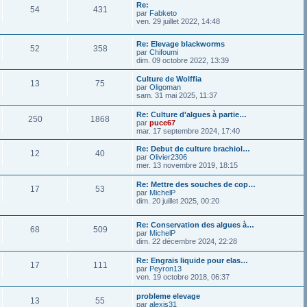
Re:
54
431
par
Fabketo
ven. 29 juillet 2022, 14:48
Re: Elevage blackworms
52
358
par
Chifoumi
dim. 09 octobre 2022, 13:39
Culture de Wolffia
13
75
par
Oligoman
sam. 31 mai 2025, 11:37
Re: Culture d'algues à partie…
250
1868
par
puce67
mar. 17 septembre 2024, 17:40
Re: Debut de culture brachiol…
12
40
par
Olivier2306
mer. 13 novembre 2019, 18:15
Re: Mettre des souches de cop…
17
53
par
MichelP
dim. 20 juillet 2025, 00:20
Re: Conservation des algues à…
68
509
par
MichelP
dim. 22 décembre 2024, 22:28
Re: Engrais liquide pour elas…
17
111
par
Peyron13
ven. 19 octobre 2018, 06:37
probleme elevage
13
55
par
alexis31