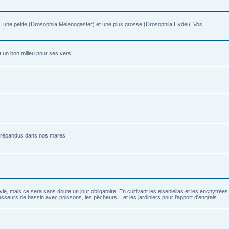
s: une petite (Drosophila Melanogaster) et une plus grosse (Drosophila Hydei). Vos
t un bon milieu pour ses vers.
ès répandus dans nos mares.
 mais ce sera sans doute un jour obligatoire. En cultivant les eiseniellas et les enchytrées
seurs de bassin avec poissons, les pêcheurs... et les jardiniers pour l'apport d'engrais