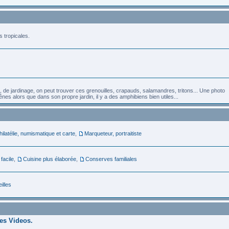
s tropicales.
, de jardinage, on peut trouver ces grenouilles, crapauds, salamandres, tritons... Une photo
nes alors que dans son propre jardin, il y a des amphibiens bien utiles...
hilatélie, numismatique et carte
,
Marqueteur, portraitiste
 facile
,
Cuisine plus élaborée
,
Conserves familiales
illes
des Videos.