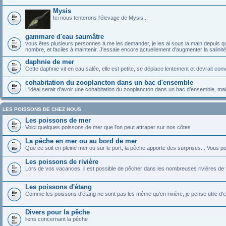
Mysis
Ici nous tenterons l'élevage de Mysis...
gammare d'eau saumâtre
vous êtes plusieurs personnes à me les demander, je les ai sous la main depuis qu
nombre, et faciles à maintenir, J'essaie encore actuellement d'augmenter la salini
daphnie de mer
Cette daphnie vit en eau salée, elle est petite, se déplace lentement et devrait 
cohabitation du zooplancton dans un bac d'ensemble
L'idéal serait d'avoir une cohabitation du zooplancton dans un bac d'ensemble, mai
LES POISSONS DE CHEZ NOUS
Les poissons de mer
Voici quelques poissons de mer que l'on peut attraper sur nos côtes
La pêche en mer ou au bord de mer
Que ce soit en pleine mer ou sur le port, la pêche apporte des surprises... Vous pou
Les poissons de rivière
Lors de vos vacances, il est possible de pêcher dans les nombreuses rivières de
Les poissons d'étang
Comme les poissons d'étang ne sont pas les même qu'en rivière, je pense utile d'en 
Divers pour la pêche
liens concernant la pêche