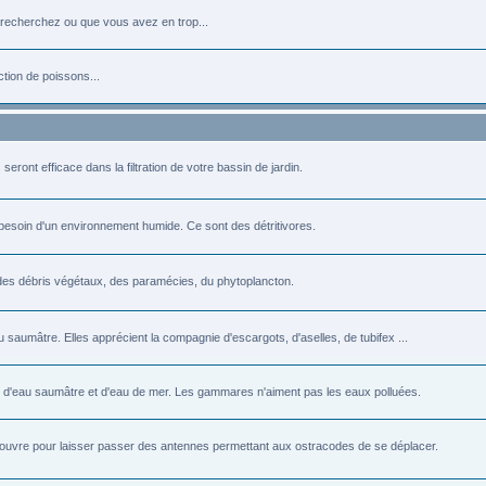
 recherchez ou que vous avez en trop...
ction de poissons...
ront efficace dans la filtration de votre bassin de jardin.
t besoin d'un environnement humide. Ce sont des détritivores.
es débris végétaux, des paramécies, du phytoplancton.
umâtre. Elles apprécient la compagnie d'escargots, d'aselles, de tubifex ...
 d'eau saumâtre et d'eau de mer. Les gammares n'aiment pas les eaux polluées.
rouvre pour laisser passer des antennes permettant aux ostracodes de se déplacer.