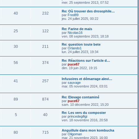
mer. 25 septembre 2013, 07:52
Re: Où trouver des drosophile…
40
232
par
Fred89
jeu. 24 juillet 2025, 00:22
Re: Farine de maïs
25
122
par
Nicolas16
ven. 08 septembre 2023, 18:18
Re: question toute bete
30
211
par
Orlando1
lun. 24 juillet 2023, 19:34
Re: Réactions sur l'article d…
56
374
par
puce67
dim. 19 juin 2022, 19:15
Infusoires et démarrage alevi…
41
257
par
sauvage
mar. 05 novembre 2024, 03:01
Re: Elevage contaminé
89
874
par
puce67
sam. 10 décembre 2022, 15:20
Re: Les vers du composter
5
40
par
princedegifigi
ven. 18 novembre 2016, 20:58
Anguillule dans mon kombucha
80
715
par
Oligoman
mar. 21 novembre 2023, 16:00