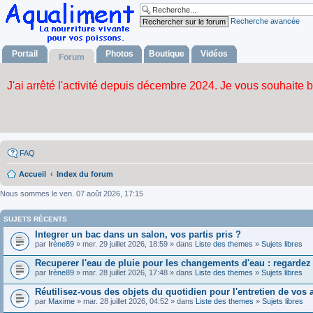
Recherche avancée
Portail
Photos
Boutique
Vidéos
Forum
FAQ
Accueil
Index du forum
Nous sommes le ven. 07 août 2026, 17:15
SUJETS RÉCENTS
Integrer un bac dans un salon, vos partis pris ?
par
Irène89
» mer. 29 juillet 2026, 18:59 » dans
Liste des themes
»
Sujets libres
Recuperer l'eau de pluie pour les changements d'eau : regardez 
par
Irène89
» mar. 28 juillet 2026, 17:48 » dans
Liste des themes
»
Sujets libres
Réutilisez-vous des objets du quotidien pour l'entretien de vos
par
Maxime
» mar. 28 juillet 2026, 04:52 » dans
Liste des themes
»
Sujets libres