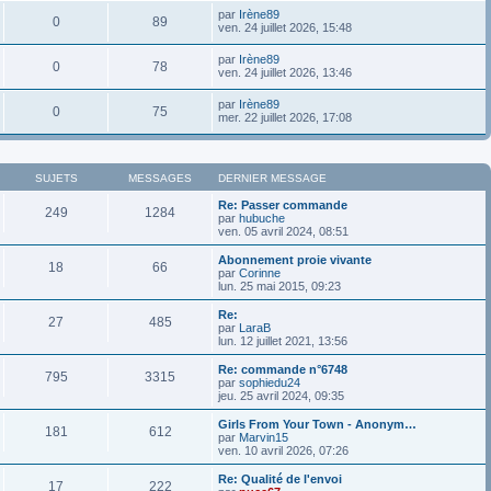
par
Irène89
0
89
ven. 24 juillet 2026, 15:48
par
Irène89
0
78
ven. 24 juillet 2026, 13:46
par
Irène89
0
75
mer. 22 juillet 2026, 17:08
SUJETS
MESSAGES
DERNIER MESSAGE
Re: Passer commande
249
1284
par
hubuche
ven. 05 avril 2024, 08:51
Abonnement proie vivante
18
66
par
Corinne
lun. 25 mai 2015, 09:23
Re:
27
485
par
LaraB
lun. 12 juillet 2021, 13:56
Re: commande n°6748
795
3315
par
sophiedu24
jeu. 25 avril 2024, 09:35
Girls From Your Town - Anonym…
181
612
par
Marvin15
ven. 10 avril 2026, 07:26
Re: Qualité de l'envoi
17
222