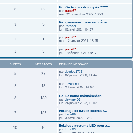
Re: Ou trouver des mysis ????
8
62
par
puce67
mar. 22 novembre 2022, 10:29
Re: gammares d'eau saumâtre
3
5
par
Perecoll
lun. 01 avril 2024, 04:27
par
puce67
1
1
mar. 12 janvier 2021, 18:45
par
puce67
1
3
jeu. 18 février 2021, 09:17
SUJETS
MESSAGES
DERNIER MESSAGE
par
doudou1733
5
27
lun. 02 janvier 2006, 14:44
par
Juventino
2
48
lun. 23 août 2004, 16:02
Re: Le barbo méditéranéen
8
180
par
dewinter07
lun. 24 janvier 2022, 19:02
Éclairage de bassin extérieur…
7
186
par
Irène89
jeu. 30 avril 2026, 12:52
Éclairage nocturne LED pour a…
10
46
par
Irène89
dim. 12 avril 2026, 16:57