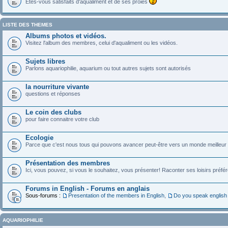
Etes-vous satisfaits d'aqualiment et de ses proies
LISTE DES THEMES
Albums photos et vidéos.
Visitez l'album des membres, celui d'aqualiment ou les vidéos.
Sujets libres
Parlons aquariophilie, aquarium ou tout autres sujets sont autorisés
la nourriture vivante
questions et réponses
Le coin des clubs
pour faire connaitre votre club
Ecologie
Parce que c'est nous tous qui pouvons avancer peut-être vers un monde meilleur pou
Présentation des membres
Ici, vous pouvez, si vous le souhaitez, vous présenter! Raconter ses loisirs préfé
Forums in English - Forums en anglais
Sous-forums :
Presentation of the members in English
,
Do you speak english
AQUARIOPHILIE