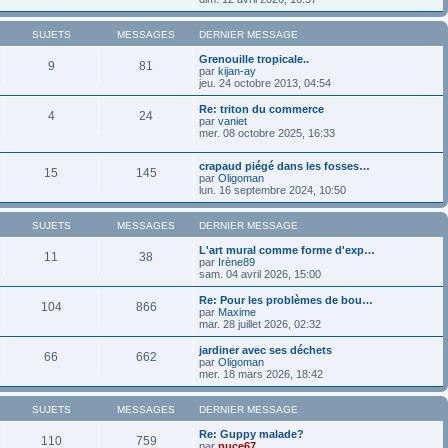
SUJETS
MESSAGES
DERNIER MESSAGE
Grenouille tropicale..
9
81
par
kijan-ay
jeu. 24 octobre 2013, 04:54
Re: triton du commerce
4
24
par
vaniet
mer. 08 octobre 2025, 16:33
crapaud piégé dans les fosses…
15
145
par
Oligoman
lun. 16 septembre 2024, 10:50
SUJETS
MESSAGES
DERNIER MESSAGE
L'art mural comme forme d'exp…
11
38
par
Irène89
sam. 04 avril 2026, 15:00
Re: Pour les problèmes de bou…
104
866
par
Maxime
mar. 28 juillet 2026, 02:32
jardiner avec ses déchets
66
662
par
Oligoman
mer. 18 mars 2026, 18:42
SUJETS
MESSAGES
DERNIER MESSAGE
Re: Guppy malade?
110
759
par
puce67