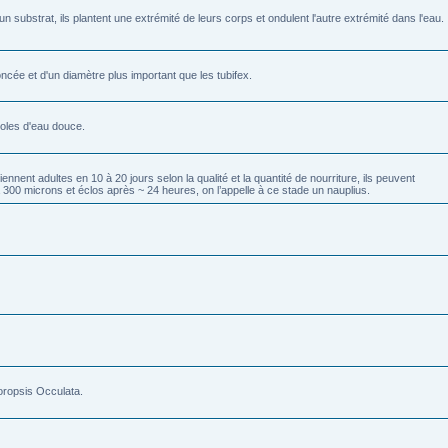
un substrat, ils plantent une extrémité de leurs corps et ondulent l'autre extrémité dans l'eau.
ncée et d'un diamètre plus important que les tubifex.
ioles d'eau douce.
nnent adultes en 10 à 20 jours selon la qualité et la quantité de nourriture, ils peuvent
à 300 microns et éclos après ~ 24 heures, on l’appelle à ce stade un nauplius.
loropsis Occulata.