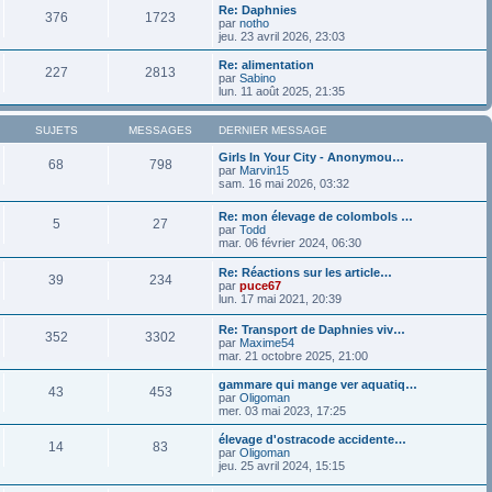
Re: Daphnies
376
1723
par
notho
jeu. 23 avril 2026, 23:03
Re: alimentation
227
2813
par
Sabino
lun. 11 août 2025, 21:35
SUJETS
MESSAGES
DERNIER MESSAGE
Girls In Your City - Anonymou…
68
798
par
Marvin15
sam. 16 mai 2026, 03:32
Re: mon élevage de colombols …
5
27
par
Todd
mar. 06 février 2024, 06:30
Re: Réactions sur les article…
39
234
par
puce67
lun. 17 mai 2021, 20:39
Re: Transport de Daphnies viv…
352
3302
par
Maxime54
mar. 21 octobre 2025, 21:00
gammare qui mange ver aquatiq…
43
453
par
Oligoman
mer. 03 mai 2023, 17:25
élevage d'ostracode accidente…
14
83
par
Oligoman
jeu. 25 avril 2024, 15:15